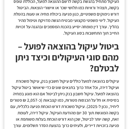
העיקול מתחיל בהגשת בקשה לרשם ההוצאה לפועל, הכוללת טופס
בקשה, תצהיר וראיות כמו תלושי שכר או אישורי הוצאות. הביטול
דורש נימוקים משפטיים, כגון פגיעה ביכולת מחיה או טעות בהטלת
העיקול. ליווי משפטי מקצועי מבטיח הגשה מדויקת וטיפול מהיר
בהליך. עורך דין מומחה יסייע בהכנת המסמכים ובהגנה על זכויות
החייב תוך התחשבות בסוג העיקול.
ביטול עיקול בהוצאה לפועל –
מהם סוגי העיקולים וכיצד ניתן
לבטלם?
עיקולים בהוצאה לפועל כוללים עיקול חשבון בנק, עיקול משכורת
ועיקול דירה, וכל אחד כרוך בתנאים שונים כדי שיאושר ביטול עיקול
בהוצאה לפועל. עיקול חשבון בנק ניתן לביטול אם הוא פוגע במחיה
בסיסית או חל על הכנסות פטורות, כמו קצבאות (כ-2,057 ₪ פטורים
ליחיד, נכון ל-2025). עיקול משכורת דורש הוכחת פגיעה כלכלית, עם
בקשה המוגשת תוך 30 יום מהודעת העיקול. עיקול דירה, לעומת
זאת, קשה יותר לביטול, שכן הוא דורש הוכחת בעלות משותפת או
פגיעה בזכויות דיירים, ולעיתים כרוך בהצעת הסדר תשלומים. עורך